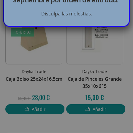
Septiembre por orden de entrada.
Disculpa las molestias.
¡OFERTA!
Dayka Trade
Dayka Trade
Caja Bolso 25x24x16,5cm
Caja de Pinceles Grande
35x10x6´5
28,00
€
15,30
€
35,40
€
Añadir
Añadir