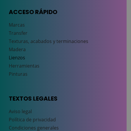
ACCESO RÁPIDO
Marcas
Transfer
Texturas, acabados y terminaciones
Madera
Lienzos
Herramientas
Pinturas
TEXTOS LEGALES
Aviso legal
Política de privacidad
Condiciones generales