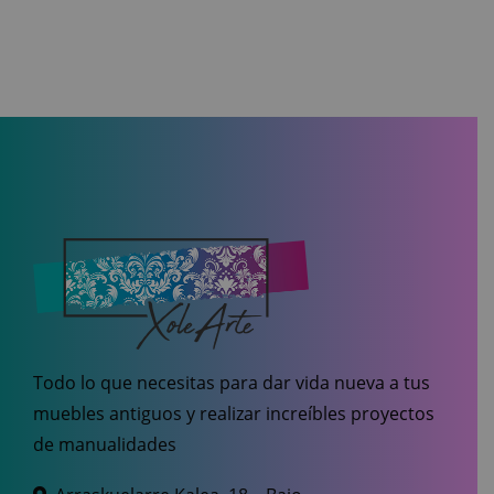
Todo lo que necesitas para dar vida nueva a tus
muebles antiguos y realizar increíbles proyectos
de manualidades